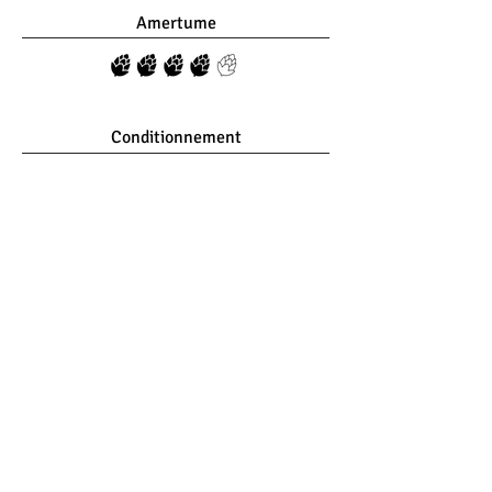
Amertume
Conditionnement
33cl
20L
75cl
30L
L'abus d'alcool est dangereux pour la santé,
à consommer avec modération
© 2024 par Brasserie Gratelle
Politiques de confidentialité