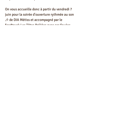
On vous accueille donc à partir du vendredi 7 
juin pour la soirée d'ouverture rythmée au son 
🎶 de 
DIA Métiss
 et accompagné par le 
foodtruck 
Les Têtes Brûlées
 avec ses fouées
Précédent
Suivant
Un chouette programme 🤩
L'abus d'alcool est dangereux pour la santé,
à consommer avec modération
© 2024 par Brasserie Gratelle
Politiques de confidentialité
Mentions légales