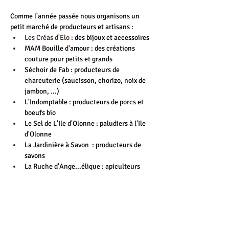
Comme l'année passée nous organisons un 
petit marché de producteurs et artisans :
Les Créas d'Elo
 : des bijoux et accessoires
MAM Bouille d'amour : des créations 
couture pour petits et grands
Séchoir de Fab : producteurs de 
charcuterie (saucisson, chorizo, noix de 
jambon, ...)
L'Indomptable : producteurs de porcs et 
boeufs bio
Le Sel de L'Ile d'Olonne : paludiers à l'Ile 
d'Olonne
La Jardinière à Savon  : producteurs de 
savons
La Ruche d'Ange...élique : apiculteurs
Ode aux plantes : 
Infusions, sirops, 
hydrolats
Et bien sûr vous pourrez retrouver nos bières 
et limonades ainsi que nos coffrets cadeaux